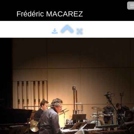
Frédéric
MACAREZ
Intro
Schedule
Bio
Performer
Teacher
Composer
Photos
Contact
Français