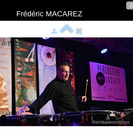
Frédéric
MACAREZ
Intro
Schedule
Bio
Performer
Teacher
Composer
Photos
Contact
Français